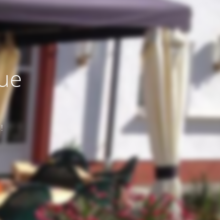
eue
!